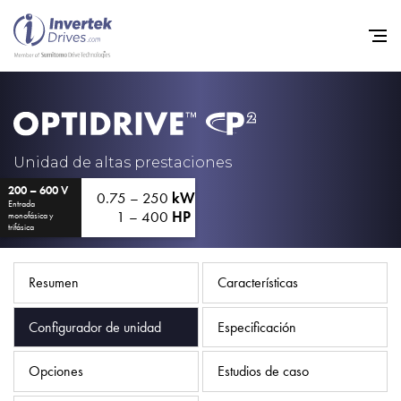
Home
Variadores de frecuencia
Unidad de altas prestaciones
200 – 600 V
Soporte
0.75 – 250
kW
Entrada
1 – 400
HP
monofásica y
Sostenibilidad
trifásica
Noticias
Resumen
Características
Empleo
Configurador de unidad
Especificación
Acerca de
Contacto
Opciones
Estudios de caso