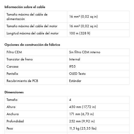
Información sobre el cable
Tamaño máximo del cable de
16 mm² (0,02 sq in)
alimentación
Tamaño máximo del cable del motor
16 mm² (0,02 sq in)
Longitud máxima del cable del motor
100 m (328 ft)
Opciones de construcción de fábrica
Filtro CEM
Sin filtro CEM interno
Transistor de freno
Internal
Carcasa
IP55
Pantalla
OLED Texto
Recubrimiento de PCB
Estándar
Dimensiones
Tamaño
4
Altura
450 mm (17,72 in)
Anchura
171 mm (6,73 in)
Profundidad
252 mm (9,92 in)
Peso
11,5 kg (25,35 lbs)