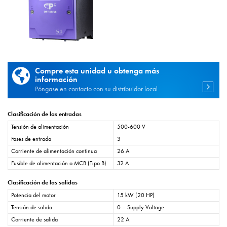
Compre esta unidad u obtenga más
información
Póngase en contacto con su distribuidor local
Clasificación de las entradas
Tensión de alimentación
500-600 V
Fases de entrada
3
Corriente de alimentación continua
26 A
Fusible de alimentación o MCB (Tipo B)
32 A
Clasificación de las salidas
Potencia del motor
15 kW (20 HP)
Tensión de salida
0 – Supply Voltage
Corriente de salida
22 A