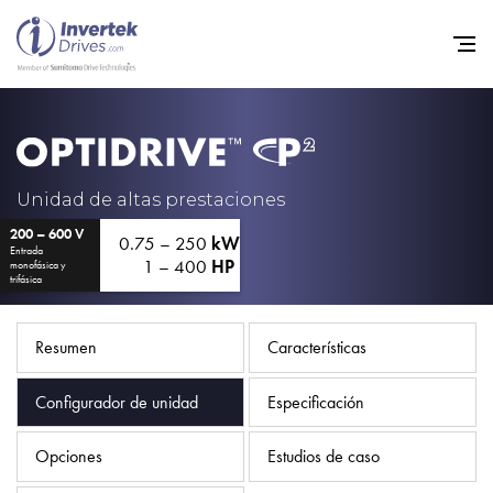
Home
Variadores de frecuencia
Unidad de altas prestaciones
200 – 600 V
Soporte
0.75 – 250
kW
Entrada
1 – 400
HP
monofásica y
Sostenibilidad
trifásica
Noticias
Resumen
Características
Empleo
Configurador de unidad
Especificación
Acerca de
Contacto
Opciones
Estudios de caso