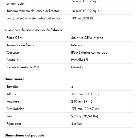
16 mm² (0,02 sq in)
alimentación
Tamaño máximo del cable del motor
16 mm² (0,02 sq in)
Longitud máxima del cable del motor
100 m (328 ft)
Opciones de construcción de fábrica
Filtro CEM
Sin filtro CEM interno
Transistor de freno
Internal
Carcasa
IP66 Exterior conmutado
Pantalla
Pantalla TFT
Recubrimiento de PCB
Estándar
Dimensiones
Tamaño
4
Altura
360 mm (14,17 in)
Anchura
240 mm (9,45 in)
Profundidad
271 mm (10,67 in)
Peso
9,5 kg (20,94 lbs)
Fijaciones
4 x M4
Dimensiones del paquete