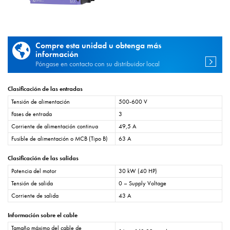
Compre esta unidad u obtenga más
información
Póngase en contacto con su distribuidor local
Clasificación de las entradas
Tensión de alimentación
500-600 V
Fases de entrada
3
Corriente de alimentación continua
49,5 A
Fusible de alimentación o MCB (Tipo B)
63 A
Clasificación de las salidas
Potencia del motor
30 kW (40 HP)
Tensión de salida
0 – Supply Voltage
Corriente de salida
43 A
Información sobre el cable
Tamaño máximo del cable de