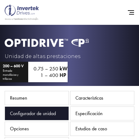
Home
Variadores de frecuencia
Unidad de altas prestaciones
200 – 600 V
Soporte
0.75 – 250
kW
Entrada
1 – 400
HP
monofásica y
Sostenibilidad
trifásica
Noticias
Resumen
Características
Empleo
Configurador de unidad
Especificación
Acerca de
Contacto
Opciones
Estudios de caso