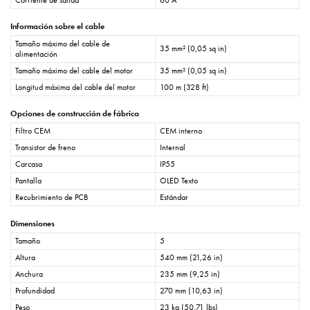
Corriente de salida
60 A
Información sobre el cable
Tamaño máximo del cable de
35 mm² (0,05 sq in)
alimentación
Tamaño máximo del cable del motor
35 mm² (0,05 sq in)
Longitud máxima del cable del motor
100 m (328 ft)
Opciones de construcción de fábrica
Filtro CEM
CEM interno
Transistor de freno
Internal
Carcasa
IP55
Pantalla
OLED Texto
Recubrimiento de PCB
Estándar
Dimensiones
Tamaño
5
Altura
540 mm (21,26 in)
Anchura
235 mm (9,25 in)
Profundidad
270 mm (10,63 in)
Peso
23 kg (50,71 lbs)