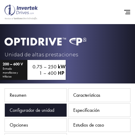
Home
Variadores de frecuencia
Unidad de altas prestaciones
200 – 600 V
Soporte
0.75 – 250
kW
Entrada
1 – 400
HP
monofásica y
Sostenibilidad
trifásica
Noticias
Resumen
Características
Empleo
Configurador de unidad
Especificación
Acerca de
Contacto
Opciones
Estudios de caso