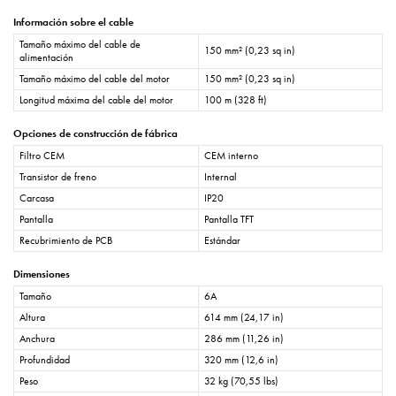
Información sobre el cable
Tamaño máximo del cable de
150 mm² (0,23 sq in)
alimentación
Tamaño máximo del cable del motor
150 mm² (0,23 sq in)
Longitud máxima del cable del motor
100 m (328 ft)
Opciones de construcción de fábrica
Filtro CEM
CEM interno
Transistor de freno
Internal
Carcasa
IP20
Pantalla
Pantalla TFT
Recubrimiento de PCB
Estándar
Dimensiones
Tamaño
6A
Altura
614 mm (24,17 in)
Anchura
286 mm (11,26 in)
Profundidad
320 mm (12,6 in)
Peso
32 kg (70,55 lbs)