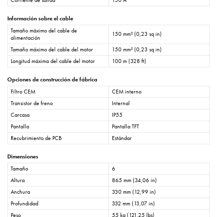
Corriente de salida
150 A
Información sobre el cable
Tamaño máximo del cable de
150 mm² (0,23 sq in)
alimentación
Tamaño máximo del cable del motor
150 mm² (0,23 sq in)
Longitud máxima del cable del motor
100 m (328 ft)
Opciones de construcción de fábrica
Filtro CEM
CEM interno
Transistor de freno
Internal
Carcasa
IP55
Pantalla
Pantalla TFT
Recubrimiento de PCB
Estándar
Dimensiones
Tamaño
6
Altura
865 mm (34,06 in)
Anchura
330 mm (12,99 in)
Profundidad
332 mm (13,07 in)
Peso
55 kg (121,25 lbs)