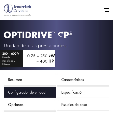
Home
Variadores de frecuencia
Unidad de altas prestaciones
200 – 600 V
Soporte
0.75 – 250
kW
Entrada
1 – 400
HP
monofásica y
Sostenibilidad
trifásica
Noticias
Resumen
Características
Empleo
Configurador de unidad
Especificación
Acerca de
Contacto
Opciones
Estudios de caso