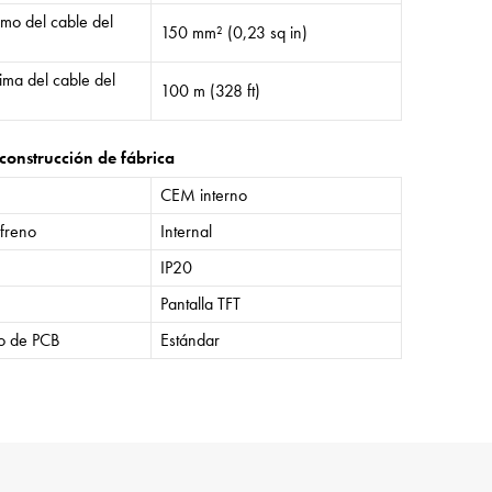
mo del cable del
150 mm² (0,23 sq in)
ima del cable del
100 m (328 ft)
construcción de fábrica
CEM interno
 freno
Internal
IP20
Pantalla TFT
o de PCB
Estándar