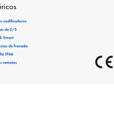
éricos
s codificadores
es de E/S
ck Smart
ncias de frenado
lla IP66
os remotos