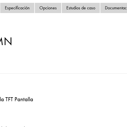
Política de privacida
Especificación
Opciones
Estudios de caso
Documentac
Mapa del sitio
iSource
Acceso
MN
la TFT Pantalla