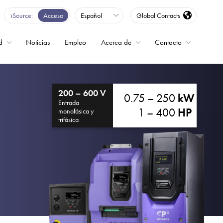
iSource
Acceso
Español
Global Contacts
d
Noticias
Empleo
Acerca de
Contacto
encia
200 – 600 V
0.75 – 250
kW
Entrada
1 – 400
HP
monofásica y
trifásica