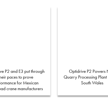
ve P2 and E3 put through
Optidrive P2 Powers
their paces to prove
Quarry Processing Plant
formance for Mexican
South Wales
ead crane manufacturers