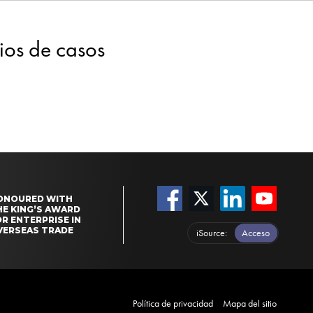
dios de casos
ONOURED WITH
HE KING’S AWARD
R ENTERPRISE IN
VERSEAS TRADE
iSource
Acceso
Política de privacidad
Mapa del sitio