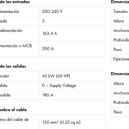
 de las entradas
Dimensi
limentación
200-240 V
Tamaño
rada
3
Altura
 alimentación
Anchura
163,4 A
Profund
limentación o MCB
200 A
Peso
Fijacion
de las salidas
Dimensio
 motor
45 kW (60 HP)
Altura
lida
0 – Supply Voltage
Anchura
salida
180 A
Profund
sobre el cable
Peso
mo del cable de
150 mm² (0,23 sq in)