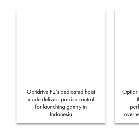
Optidrive P2’s dedicated hoist
Optidri
mode delivers precise control
for launching gantry in
per
Indonesia
overh