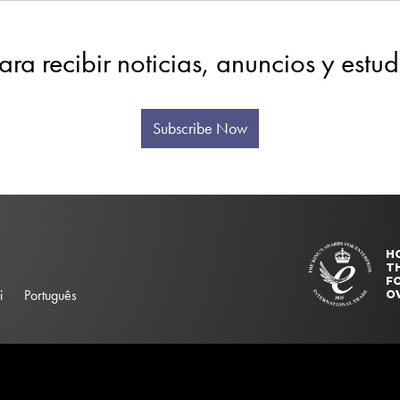
ara recibir noticias, anuncios y estu
Subscribe Now
H
T
FO
i
Português
O