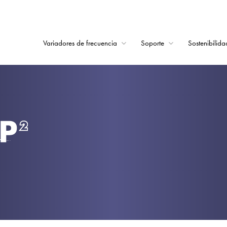
Variadores de frecuencia
Soporte
Sostenibilida
Home
Variadores de frecu
Soporte
Sostenibilidad
Noticias
Empleo
Acerca de
Contacto