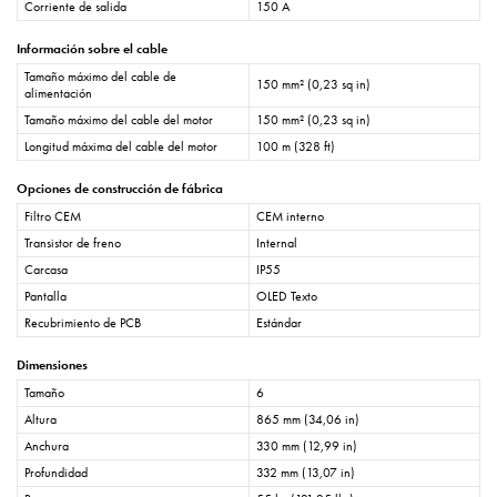
Corriente de salida
150 A
Información sobre el cable
Tamaño máximo del cable de
150 mm² (0,23 sq in)
alimentación
Tamaño máximo del cable del motor
150 mm² (0,23 sq in)
Longitud máxima del cable del motor
100 m (328 ft)
Opciones de construcción de fábrica
Filtro CEM
CEM interno
Transistor de freno
Internal
Carcasa
IP55
Pantalla
OLED Texto
Recubrimiento de PCB
Estándar
Dimensiones
Tamaño
6
Altura
865 mm (34,06 in)
Anchura
330 mm (12,99 in)
Profundidad
332 mm (13,07 in)