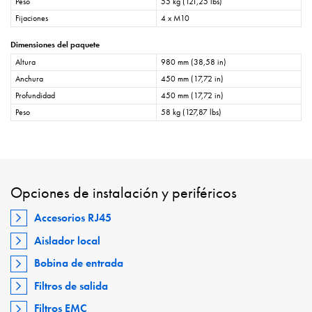
Peso
55 kg (121,25 lbs)
Fijaciones
4 x M10
Dimensiones del paquete
Altura
980 mm (38,58 in)
Anchura
450 mm (17,72 in)
Profundidad
450 mm (17,72 in)
Peso
58 kg (127,87 lbs)
Opciones de instalación y periféricos
Accesorios RJ45
Aislador local
Bobina de entrada
Filtros de salida
Filtros EMC