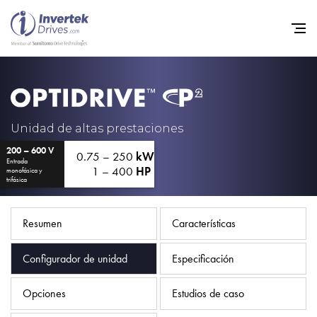
Home
Variadores de frecuencia
Unidad de altas prestaciones
200 – 600 V
Soporte
0.75 – 250
kW
Entrada
1 – 400
HP
monofásica y
Sostenibilidad
trifásica
Noticias
Resumen
Características
Empleo
Configurador de unidad
Especificación
Acerca de
Contacto
Opciones
Estudios de caso