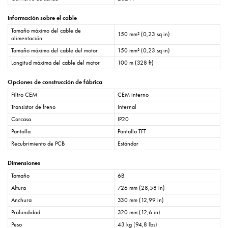
Información sobre el cable
Tamaño máximo del cable de
150 mm² (0,23 sq in)
alimentación
Tamaño máximo del cable del motor
150 mm² (0,23 sq in)
Longitud máxima del cable del motor
100 m (328 ft)
Opciones de construcción de fábrica
Filtro CEM
CEM interno
Transistor de freno
Internal
Carcasa
IP20
Pantalla
Pantalla TFT
Recubrimiento de PCB
Estándar
Dimensiones
Tamaño
6B
Altura
726 mm (28,58 in)
Anchura
330 mm (12,99 in)
Profundidad
320 mm (12,6 in)
Peso
43 kg (94,8 lbs)