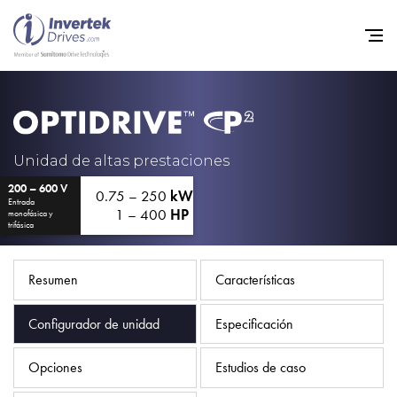
Home
Variadores de frecuencia
Unidad de altas prestaciones
200 – 600 V
Soporte
0.75 – 250
kW
Entrada
1 – 400
HP
monofásica y
Sostenibilidad
trifásica
Noticias
Resumen
Características
Empleo
Configurador de unidad
Especificación
Acerca de
Contacto
Opciones
Estudios de caso