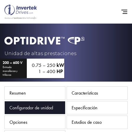
Home
Variadores de frecuencia
Unidad de altas prestaciones
200 – 600 V
Soporte
0.75 – 250
kW
Entrada
1 – 400
HP
monofásica y
Sostenibilidad
trifásica
Noticias
Resumen
Características
Empleo
Configurador de unidad
Especificación
Acerca de
Contacto
Opciones
Estudios de caso