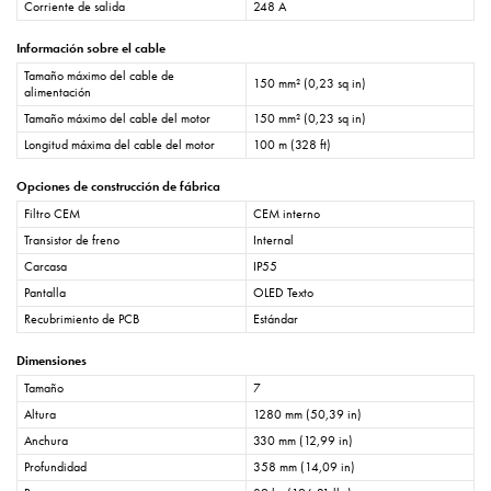
Corriente de salida
248 A
Información sobre el cable
Tamaño máximo del cable de
150 mm² (0,23 sq in)
alimentación
Tamaño máximo del cable del motor
150 mm² (0,23 sq in)
Longitud máxima del cable del motor
100 m (328 ft)
Opciones de construcción de fábrica
Filtro CEM
CEM interno
Transistor de freno
Internal
Carcasa
IP55
Pantalla
OLED Texto
Recubrimiento de PCB
Estándar
Dimensiones
Tamaño
7
Altura
1280 mm (50,39 in)
Anchura
330 mm (12,99 in)
Profundidad
358 mm (14,09 in)