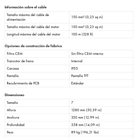
Información sobre el cable
Tamaño máximo del cable de
150 mm² (0,23 sq in)
alimentación
Tamaño máximo del cable del motor
150 mm² (0,23 sq in)
Longitud máxima del cable del motor
100 m (328 ft)
Opciones de construcción de fábrica
Filtro CEM
Sin filtro CEM interno
Transistor de freno
Internal
Carcasa
IP55
Pantalla
Pantalla TFT
Recubrimiento de PCB
Estándar
Dimensiones
Tamaño
7
Altura
1280 mm (50,39 in)
Anchura
330 mm (12,99 in)
Profundidad
358 mm (14,09 in)
Peso
89 kg (196,21 lbs)