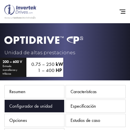
Home
Variadores de frecuencia
Unidad de altas prestaciones
200 – 600 V
Soporte
0.75 – 250
kW
Entrada
1 – 400
HP
monofásica y
Sostenibilidad
trifásica
Noticias
Resumen
Características
Empleo
Configurador de unidad
Especificación
Acerca de
Contacto
Opciones
Estudios de caso