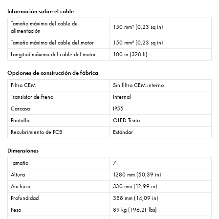
Información sobre el cable
Tamaño máximo del cable de
150 mm² (0,23 sq in)
alimentación
Tamaño máximo del cable del motor
150 mm² (0,23 sq in)
Longitud máxima del cable del motor
100 m (328 ft)
Opciones de construcción de fábrica
Filtro CEM
Sin filtro CEM interno
Transistor de freno
Internal
Carcasa
IP55
Pantalla
OLED Texto
Recubrimiento de PCB
Estándar
Dimensiones
Tamaño
7
Altura
1280 mm (50,39 in)
Anchura
330 mm (12,99 in)
Profundidad
358 mm (14,09 in)
Peso
89 kg (196,21 lbs)