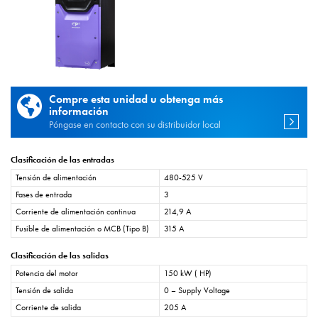
Compre esta unidad u obtenga más
información
Póngase en contacto con su distribuidor local
Clasificación de las entradas
Tensión de alimentación
480-525 V
Fases de entrada
3
Corriente de alimentación continua
214,9 A
Fusible de alimentación o MCB (Tipo B)
315 A
Clasificación de las salidas
Potencia del motor
150 kW ( HP)
Tensión de salida
0 – Supply Voltage
Corriente de salida
205 A