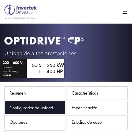
Home
Variadores de frecuencia
Unidad de altas prestaciones
200 – 600 V
Soporte
0.75 – 250
kW
Entrada
1 – 400
HP
monofásica y
Sostenibilidad
trifásica
Noticias
Resumen
Características
Empleo
Configurador de unidad
Especificación
Acerca de
Contacto
Opciones
Estudios de caso