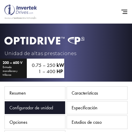
Home
Variadores de frecuencia
Unidad de altas prestaciones
200 – 600 V
Soporte
0.75 – 250
kW
Entrada
1 – 400
HP
monofásica y
Sostenibilidad
trifásica
Noticias
Resumen
Características
Empleo
Configurador de unidad
Especificación
Acerca de
Contacto
Opciones
Estudios de caso