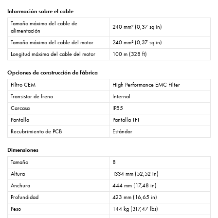
Información sobre el cable
Tamaño máximo del cable de
240 mm² (0,37 sq in)
alimentación
Tamaño máximo del cable del motor
240 mm² (0,37 sq in)
Longitud máxima del cable del motor
100 m (328 ft)
Opciones de construcción de fábrica
Filtro CEM
High Performance EMC Filter
Transistor de freno
Internal
Carcasa
IP55
Pantalla
Pantalla TFT
Recubrimiento de PCB
Estándar
Dimensiones
Tamaño
8
Altura
1334 mm (52,52 in)
Anchura
444 mm (17,48 in)
Profundidad
423 mm (16,65 in)
Peso
144 kg (317,47 lbs)