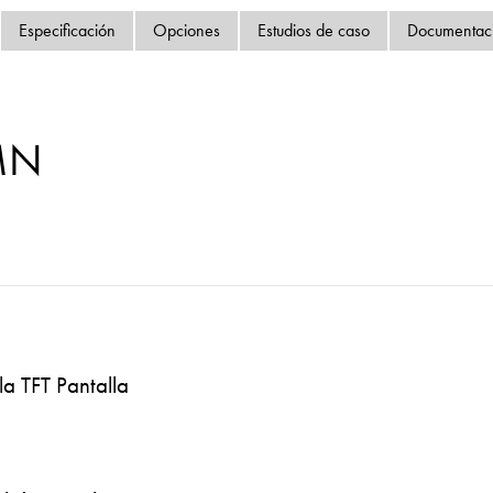
Política de privacida
Especificación
Opciones
Estudios de caso
Documentac
Mapa del sitio
iSource
Acceso
MN
la TFT Pantalla