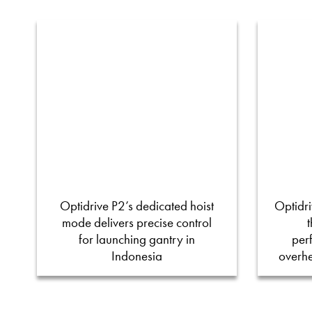
Optidrive P2’s dedicated hoist
Optidri
mode delivers precise control
for launching gantry in
per
Indonesia
overh