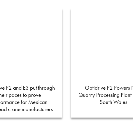
ve P2 and E3 put through
Optidrive P2 Powers
their paces to prove
Quarry Processing Plant
formance for Mexican
South Wales
ead crane manufacturers