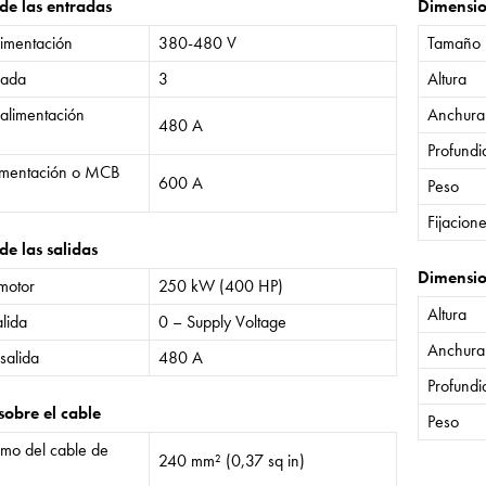
 de las entradas
Dimensi
limentación
380-480 V
Tamaño
rada
3
Altura
 alimentación
Anchura
480 A
Profund
limentación o MCB
600 A
Peso
Fijacion
de las salidas
Dimensio
 motor
250 kW (400 HP)
Altura
lida
0 – Supply Voltage
Anchura
salida
480 A
Profund
sobre el cable
Peso
mo del cable de
240 mm² (0,37 sq in)