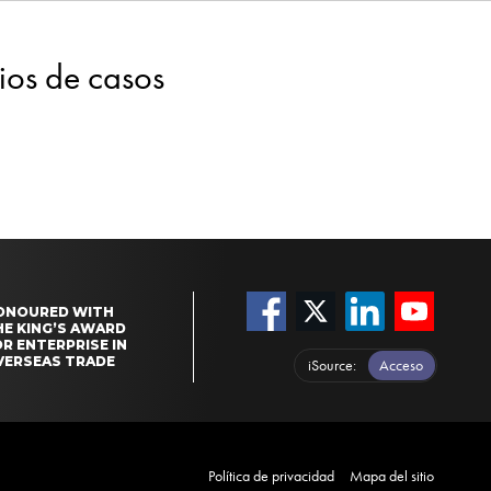
dios de casos
ONOURED WITH
HE KING’S AWARD
R ENTERPRISE IN
VERSEAS TRADE
iSource
Acceso
Política de privacidad
Mapa del sitio