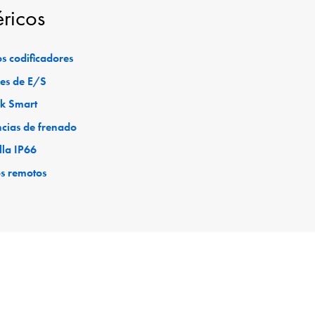
éricos
s codificadores
es de E/S
ck Smart
ncias de frenado
lla IP66
os remotos