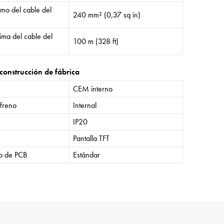
mo del cable del
240 mm² (0,37 sq in)
ima del cable del
100 m (328 ft)
construcción de fábrica
CEM interno
 freno
Internal
IP20
Pantalla TFT
o de PCB
Estándar