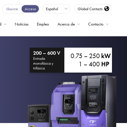
iSource
Acceso
Español
Global Contacts
d
Noticias
Empleo
Acerca de
Contacto
encia
200 – 600 V
0.75 – 250
kW
Entrada
1 – 400
HP
monofásica y
trifásica