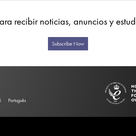
ara recibir noticias, anuncios y estu
Subscribe Now
H
T
FO
i
Português
O