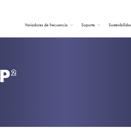
Variadores de frecuencia
Soporte
Sostenibilida
Home
Variadores de frecu
Soporte
Sostenibilidad
Noticias
Empleo
Acerca de
Contacto