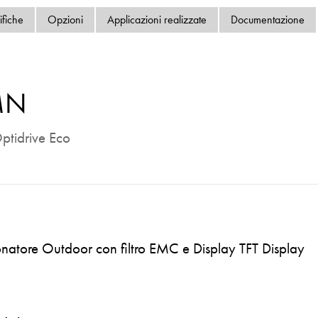
Informativa sulla pri
ifiche
Opzioni
Applicazioni realizzate
Documentazione
Mappa del sito
iSource
Acceder
MN
ptidrive Eco
natore Outdoor con filtro EMC e Display TFT Display