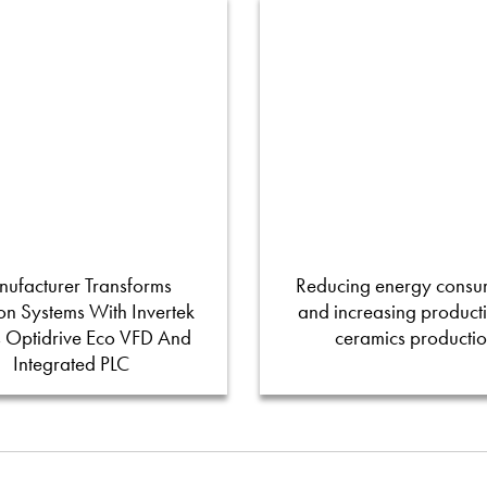
ufacturer Transforms
Reducing energy consu
tion Systems With Invertek
and increasing productiv
s Optidrive Eco VFD And
ceramics producti
Integrated PLC