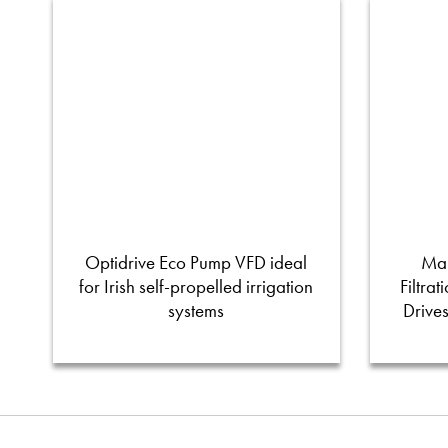
Optidrive Eco Pump VFD ideal
Man
for Irish self-propelled irrigation
Filtra
systems
Drive