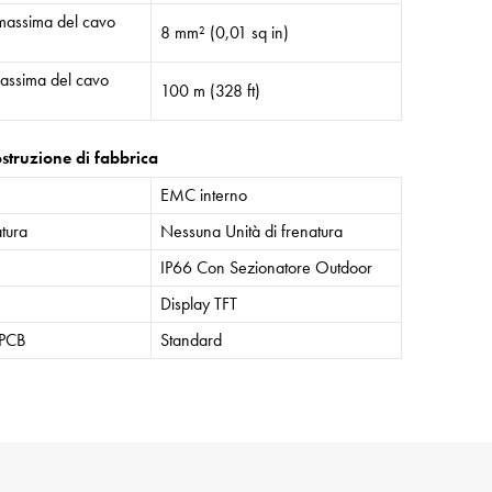
massima del cavo
8 mm² (0,01 sq in)
assima del cavo
100 m (328 ft)
struzione di fabbrica
EMC interno
atura
Nessuna Unità di frenatura
IP66 Con Sezionatore Outdoor
Display TFT
 PCB
Standard