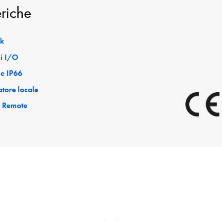
eriche
ck
i I/O
le IP66
tore locale
e Remote