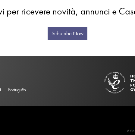
evi per ricevere novità, annunci e Cas
Subscribe Now
H
T
FO
i
Português
O
Azie