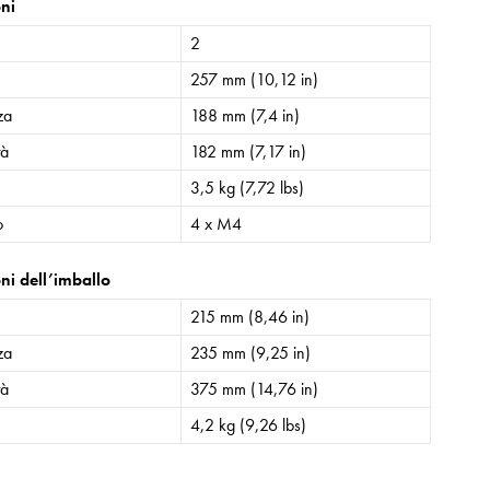
ni
2
257 mm (10,12 in)
za
188 mm (7,4 in)
tà
182 mm (7,17 in)
3,5 kg (7,72 lbs)
o
4 x M4
ni dell’imballo
215 mm (8,46 in)
za
235 mm (9,25 in)
tà
375 mm (14,76 in)
4,2 kg (9,26 lbs)