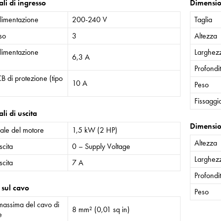
li di ingresso
Dimensio
alimentazione
200-240 V
Taglia
sso
3
Altezza
alimentazione
Larghez
6,3 A
Profondi
B di protezione (tipo
10 A
Peso
Fissaggi
li di uscita
Dimensio
ale del motore
1,5 kW (2 HP)
Altezza
scita
0 – Supply Voltage
Larghez
scita
7 A
Profondi
 sul cavo
Peso
assima del cavo di
8 mm² (0,01 sq in)
e