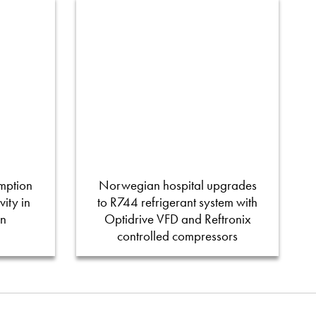
mption
Norwegian hospital upgrades
ity in
to R744 refrigerant system with
on
Optidrive VFD and Reftronix
controlled compressors