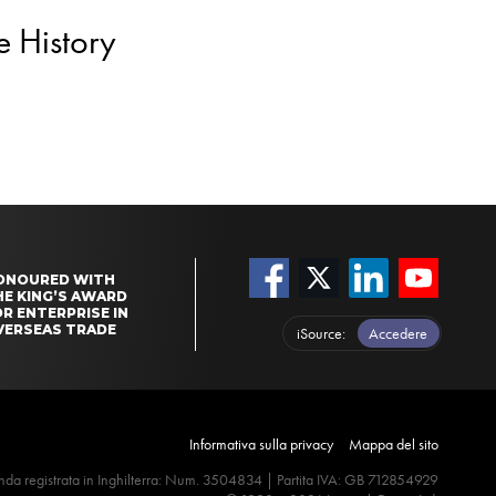
e History
ONOURED WITH
HE KING’S AWARD
R ENTERPRISE IN
VERSEAS TRADE
iSource
Accedere
Informativa sulla privacy
Mappa del sito
nda registrata in Inghilterra: Num. 3504834 | Partita IVA: GB 712854929