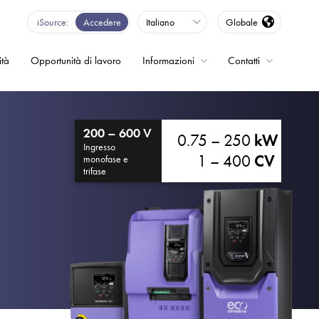
iSource
Accedere
Italiano
Globale
ità
Opportunità di lavoro
Informazioni
Contatti
enza - Inverter
200 – 600 V
0.75 – 250
kW
Ingresso
1 – 400
CV
monofase e
trifase
o