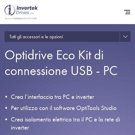
Tutti gli accessori e le opzioni
Home
Optidrive Eco Kit di
Convertitori di Frequenza - 
Assistenza
connessione USB - PC
Sostenibilità
Novità
Crea l’interfaccia tra PC e inverter
Opportunità di lavoro
Per utilizzo con il software OptiTools Studio
Informazioni
Crea isolamento elettrico tra il PC e la rete di
Contatti
inverter