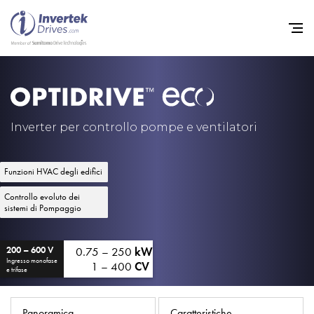
Home
Convertitori di Frequenza - 
Inverter per controllo pompe e ventilatori
Assistenza
Funzioni HVAC degli edifici
Sostenibilità
Controllo evoluto dei
Novità
sistemi di Pompaggio
Opportunità di lavoro
0.75 – 250
kW
200 – 600 V
Informazioni
Ingresso monofase
1 – 400
CV
e trifase
Contatti
Panoramica
Caratteristiche