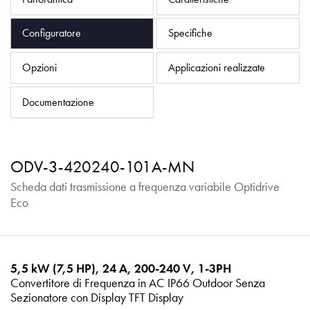
Informativa sulla privacy
Mappa del sito
Configuratore
Specifiche
iSource
Accedere
Opzioni
Applicazioni realizzate
Documentazione
ODV-3-420240-101A-MN
Scheda dati trasmissione a frequenza variabile Optidrive
Eco
5,5 kW (7,5 HP), 24 A, 200-240 V, 1-3PH
Convertitore di Frequenza in AC IP66 Outdoor Senza
Sezionatore con Display TFT Display