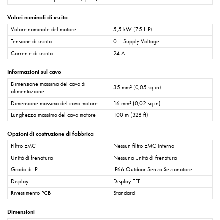
Valori nominali di uscita
Valore nominale del motore
5,5 kW (7,5 HP)
Tensione di uscita
0 – Supply Voltage
Corrente di uscita
24 A
Informazioni sul cavo
Dimensione massima del cavo di
35 mm² (0,05 sq in)
alimentazione
Dimensione massima del cavo motore
16 mm² (0,02 sq in)
Lunghezza massima del cavo motore
100 m (328 ft)
Opzioni di costruzione di fabbrica
Filtro EMC
Nessun filtro EMC interno
Unità di frenatura
Nessuna Unità di frenatura
Grado di IP
IP66 Outdoor Senza Sezionatore
Display
Display TFT
Rivestimento PCB
Standard
Dimensioni