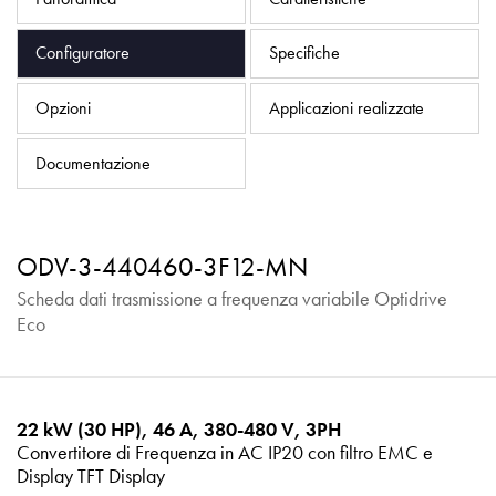
Informativa sulla privacy
Mappa del sito
Configuratore
Specifiche
iSource
Accedere
Opzioni
Applicazioni realizzate
Documentazione
ODV-3-440460-3F12-MN
Scheda dati trasmissione a frequenza variabile Optidrive
Eco
22 kW (30 HP), 46 A, 380-480 V, 3PH
Convertitore di Frequenza in AC IP20 con filtro EMC e
Display TFT Display