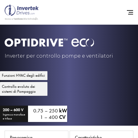
Home
Convertitori di Frequenza - 
Inverter per controllo pompe e ventilatori
Assistenza
Funzioni HVAC degli edifici
Sostenibilità
Controllo evoluto dei
Novità
sistemi di Pompaggio
Opportunità di lavoro
0.75 – 250
kW
200 – 600 V
Informazioni
Ingresso monofase
1 – 400
CV
e trifase
Contatti
Panoramica
Caratteristiche