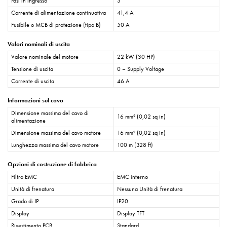
Fasi in ingresso
3
Corrente di alimentazione continuativa
41,4 A
Fusibile o MCB di protezione (tipo B)
50 A
Valori nominali di uscita
Valore nominale del motore
22 kW (30 HP)
Tensione di uscita
0 – Supply Voltage
Corrente di uscita
46 A
Informazioni sul cavo
Dimensione massima del cavo di
16 mm² (0,02 sq in)
alimentazione
Dimensione massima del cavo motore
16 mm² (0,02 sq in)
Lunghezza massima del cavo motore
100 m (328 ft)
Opzioni di costruzione di fabbrica
Filtro EMC
EMC interno
Unità di frenatura
Nessuna Unità di frenatura
Grado di IP
IP20
Display
Display TFT
Rivestimento PCB
Standard