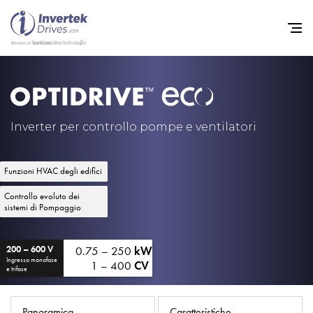
Home
Convertitori di Frequenza - 
Inverter per controllo pompe e ventilatori
Assistenza
Funzioni HVAC degli edifici
Sostenibilità
Controllo evoluto dei
Novità
sistemi di Pompaggio
Opportunità di lavoro
0.75 – 250
kW
200 – 600 V
Informazioni
Ingresso monofase
1 – 400
CV
e trifase
Contatti
Panoramica
Caratteristiche