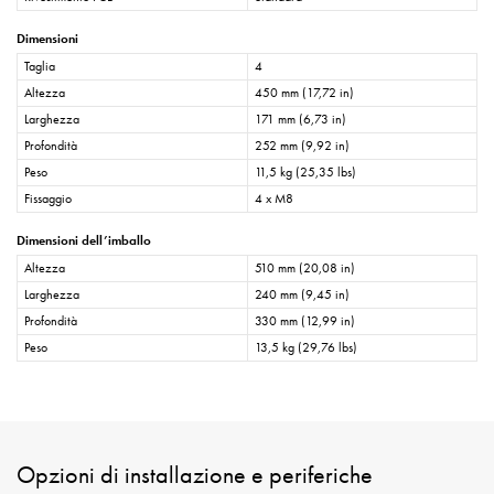
Dimensioni
Taglia
4
Altezza
450 mm (17,72 in)
Larghezza
171 mm (6,73 in)
Profondità
252 mm (9,92 in)
Peso
11,5 kg (25,35 lbs)
Fissaggio
4 x M8
Dimensioni dell’imballo
Altezza
510 mm (20,08 in)
Larghezza
240 mm (9,45 in)
Profondità
330 mm (12,99 in)
Peso
13,5 kg (29,76 lbs)
Opzioni di installazione e periferiche