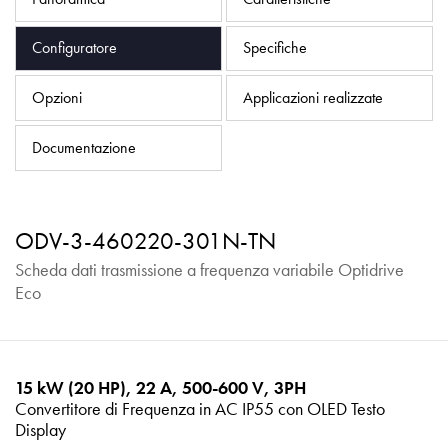
Informativa sulla privacy
Mappa del sito
Configuratore
Specifiche
iSource
Accedere
Opzioni
Applicazioni realizzate
Documentazione
ODV-3-460220-301N-TN
Scheda dati trasmissione a frequenza variabile Optidrive
Eco
15 kW (20 HP), 22 A, 500-600 V, 3PH
Convertitore di Frequenza in AC IP55 con OLED Testo
Display