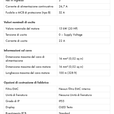
Fasi in ingresso
3
Corrente di alimentazione continuativa
26,7 A
Fusibile o MCB di protezione (tipo B)
32 A
Valori nominali di uscita
Valore nominale del motore
15 kW (20 HP)
Tensione di uscita
0 – Supply Voltage
Corrente di uscita
22 A
Informazioni sul cavo
Dimensione massima del cavo di
16 mm² (0,02 sq in)
alimentazione
Dimensione massima del cavo motore
16 mm² (0,02 sq in)
Lunghezza massima del cavo motore
100 m (328 ft)
Opzioni di costruzione di fabbrica
Filtro EMC
Nessun filtro EMC interno
Unità di frenatura
Nessuna Unità di frenatura
Grado di IP
IP55
Display
OLED Testo
Rivestimento PCB
Standard