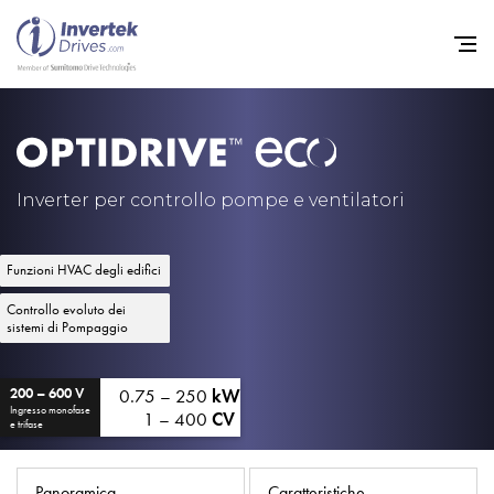
Home
Convertitori di Frequenza - 
Inverter per controllo pompe e ventilatori
Assistenza
Funzioni HVAC degli edifici
Sostenibilità
Controllo evoluto dei
Novità
sistemi di Pompaggio
Opportunità di lavoro
0.75 – 250
kW
200 – 600 V
Informazioni
Ingresso monofase
1 – 400
CV
e trifase
Contatti
Panoramica
Caratteristiche