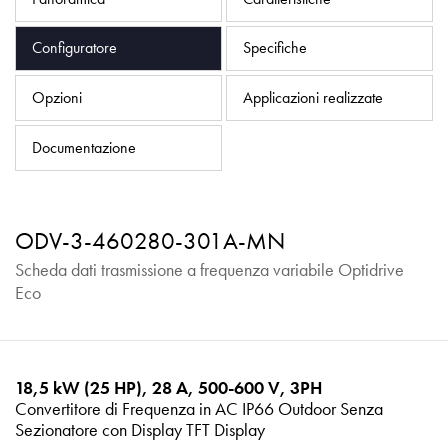
Informativa sulla privacy
Mappa del sito
Configuratore
Specifiche
iSource
Accedere
Opzioni
Applicazioni realizzate
Documentazione
ODV-3-460280-301A-MN
Scheda dati trasmissione a frequenza variabile Optidrive
Eco
18,5 kW (25 HP), 28 A, 500-600 V, 3PH
Convertitore di Frequenza in AC IP66 Outdoor Senza
Sezionatore con Display TFT Display