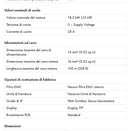
Valori nominali di uscita
Valore nominale del motore
18,5 kW (25 HP)
Tensione di uscita
0 – Supply Voltage
Corrente di uscita
28 A
Informazioni sul cavo
Dimensione massima del cavo di
16 mm² (0,02 sq in)
alimentazione
Dimensione massima del cavo motore
16 mm² (0,02 sq in)
Lunghezza massima del cavo motore
100 m (328 ft)
Opzioni di costruzione di fabbrica
Filtro EMC
Nessun filtro EMC interno
Unità di frenatura
Nessuna Unità di frenatura
Grado di IP
IP66 Outdoor Senza Sezionatore
Display
Display TFT
Rivestimento PCB
Standard
Dimensioni