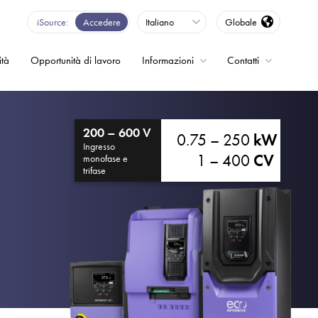
iSource
Accedere
Italiano
Globale
ità
Opportunità di lavoro
Informazioni
Contatti
enza - Inverter
200 – 600 V
0.75 – 250
kW
Ingresso
1 – 400
CV
monofase e
trifase
o