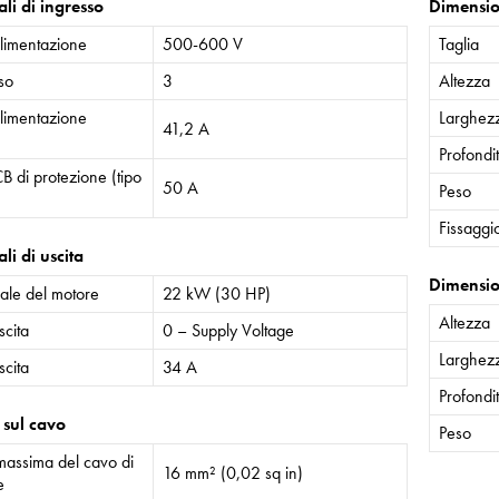
li di ingresso
Dimensio
alimentazione
500-600 V
Taglia
sso
3
Altezza
alimentazione
Larghez
41,2 A
Profondi
B di protezione (tipo
50 A
Peso
Fissaggi
li di uscita
Dimensio
ale del motore
22 kW (30 HP)
Altezza
scita
0 – Supply Voltage
Larghez
scita
34 A
Profondi
 sul cavo
Peso
assima del cavo di
16 mm² (0,02 sq in)
e