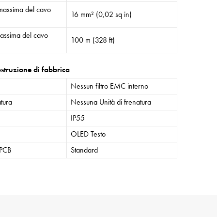
massima del cavo
16 mm² (0,02 sq in)
assima del cavo
100 m (328 ft)
struzione di fabbrica
Nessun filtro EMC interno
atura
Nessuna Unità di frenatura
IP55
OLED Testo
 PCB
Standard