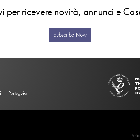
evi per ricevere novità, annunci e Cas
Subscribe Now
H
T
FO
i
Português
O
Azie