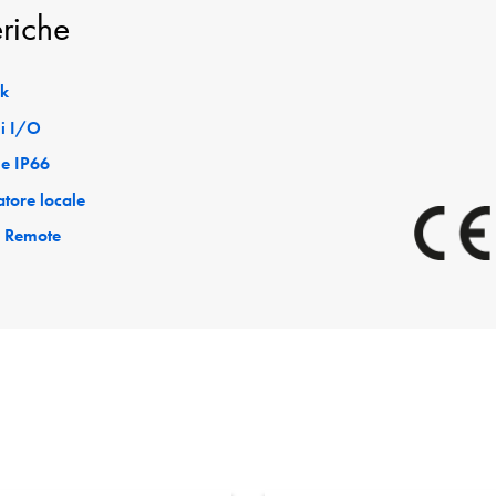
eriche
ck
i I/O
le IP66
tore locale
e Remote