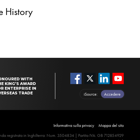
e History
ONOURED WITH
HE KING’S AWARD
R ENTERPRISE IN
VERSEAS TRADE
iSource
Accedere
Informativa sulla privacy
Mappa del sito
nda registrata in Inghilterra: Num. 3504834 | Partita IVA: GB 712854929