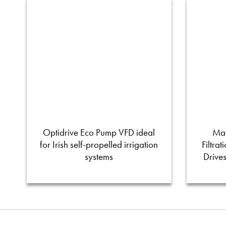
Optidrive Eco Pump VFD ideal
Man
for Irish self-propelled irrigation
Filtra
systems
Drive