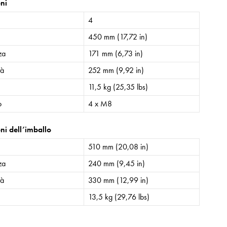
ni
4
450 mm (17,72 in)
za
171 mm (6,73 in)
tà
252 mm (9,92 in)
11,5 kg (25,35 lbs)
o
4 x M8
ni dell’imballo
510 mm (20,08 in)
za
240 mm (9,45 in)
tà
330 mm (12,99 in)
13,5 kg (29,76 lbs)