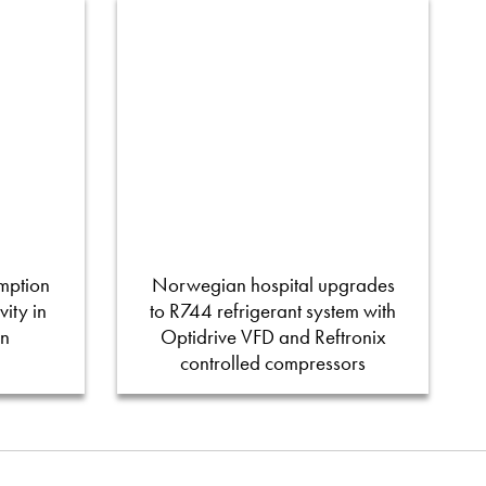
mption
Norwegian hospital upgrades
ity in
to R744 refrigerant system with
on
Optidrive VFD and Reftronix
controlled compressors