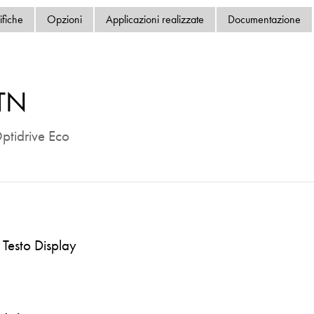
Informativa sulla pri
ifiche
Opzioni
Applicazioni realizzate
Documentazione
Mappa del sito
iSource
Acceder
TN
ptidrive Eco
Testo Display