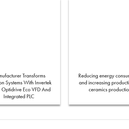
ufacturer Transforms
Reducing energy consu
tion Systems With Invertek
and increasing productiv
s Optidrive Eco VFD And
ceramics producti
Integrated PLC