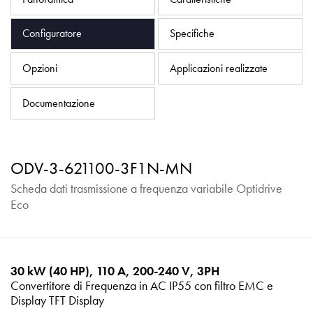
Informativa sulla privacy
Mappa del sito
Configuratore
Specifiche
iSource
Accedere
Opzioni
Applicazioni realizzate
Documentazione
ODV-3-621100-3F1N-MN
Scheda dati trasmissione a frequenza variabile Optidrive
Eco
30 kW (40 HP), 110 A, 200-240 V, 3PH
Convertitore di Frequenza in AC IP55 con filtro EMC e
Display TFT Display