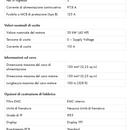
Fasi in ingresso
3
Corrente di alimentazione continuativa
97,8 A
Fusibile o MCB di protezione (tipo B)
125 A
Valori nominali di uscita
Valore nominale del motore
30 kW (40 HP)
Tensione di uscita
0 – Supply Voltage
Corrente di uscita
110 A
Informazioni sul cavo
Dimensione massima del cavo di
150 mm² (0,23 sq in)
alimentazione
Dimensione massima del cavo motore
150 mm² (0,23 sq in)
Lunghezza massima del cavo motore
100 m (328 ft)
Opzioni di costruzione di fabbrica
Filtro EMC
EMC interno
Unità di frenatura
Nessuna Unità di frenatura
Grado di IP
IP55
Display
Display TFT
Rivestimento PCB
Standard