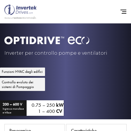
Home
Convertitori di Frequenza - 
Inverter per controllo pompe e ventilatori
Assistenza
Funzioni HVAC degli edifici
Sostenibilità
Controllo evoluto dei
Novità
sistemi di Pompaggio
Opportunità di lavoro
0.75 – 250
kW
200 – 600 V
Informazioni
Ingresso monofase
1 – 400
CV
e trifase
Contatti
Panoramica
Caratteristiche