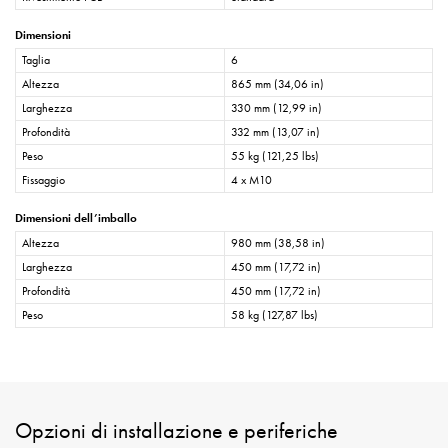
Dimensioni
Taglia
6
Altezza
865 mm (34,06 in)
Larghezza
330 mm (12,99 in)
Profondità
332 mm (13,07 in)
Peso
55 kg (121,25 lbs)
Fissaggio
4 x M10
Dimensioni dell’imballo
Altezza
980 mm (38,58 in)
Larghezza
450 mm (17,72 in)
Profondità
450 mm (17,72 in)
Peso
58 kg (127,87 lbs)
Opzioni di installazione e periferiche