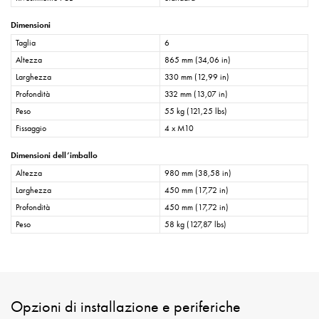
Dimensioni
Taglia
6
Altezza
865 mm (34,06 in)
Larghezza
330 mm (12,99 in)
Profondità
332 mm (13,07 in)
Peso
55 kg (121,25 lbs)
Fissaggio
4 x M10
Dimensioni dell’imballo
Altezza
980 mm (38,58 in)
Larghezza
450 mm (17,72 in)
Profondità
450 mm (17,72 in)
Peso
58 kg (127,87 lbs)
Opzioni di installazione e periferiche