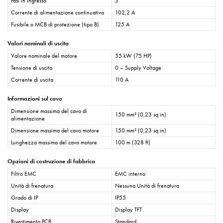
Fasi in ingresso
3
Corrente di alimentazione continuativa
102,2 A
Fusibile o MCB di protezione (tipo B)
125 A
Valori nominali di uscita
Valore nominale del motore
55 kW (75 HP)
Tensione di uscita
0 – Supply Voltage
Corrente di uscita
110 A
Informazioni sul cavo
Dimensione massima del cavo di
150 mm² (0,23 sq in)
alimentazione
Dimensione massima del cavo motore
150 mm² (0,23 sq in)
Lunghezza massima del cavo motore
100 m (328 ft)
Opzioni di costruzione di fabbrica
Filtro EMC
EMC interno
Unità di frenatura
Nessuna Unità di frenatura
Grado di IP
IP55
Display
Display TFT
Rivestimento PCB
Standard