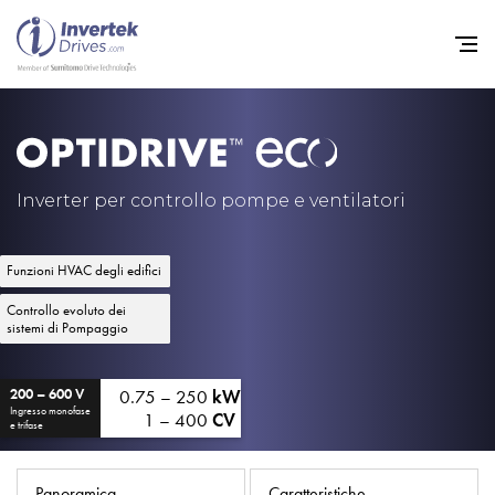
Home
Convertitori di Frequenza - 
Inverter per controllo pompe e ventilatori
Assistenza
Funzioni HVAC degli edifici
Sostenibilità
Controllo evoluto dei
Novità
sistemi di Pompaggio
Opportunità di lavoro
0.75 – 250
kW
200 – 600 V
Informazioni
Ingresso monofase
1 – 400
CV
e trifase
Contatti
Panoramica
Caratteristiche