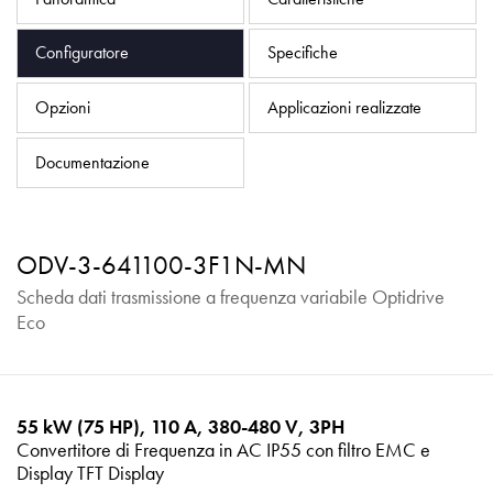
Informativa sulla privacy
Mappa del sito
Configuratore
Specifiche
iSource
Accedere
Opzioni
Applicazioni realizzate
Documentazione
ODV-3-641100-3F1N-MN
Scheda dati trasmissione a frequenza variabile Optidrive
Eco
55 kW (75 HP), 110 A, 380-480 V, 3PH
Convertitore di Frequenza in AC IP55 con filtro EMC e
Display TFT Display