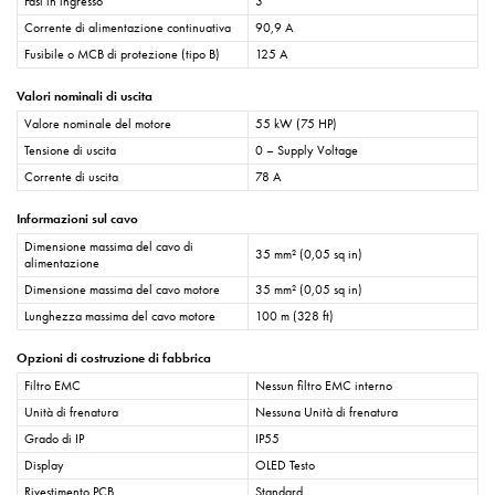
Fasi in ingresso
3
Corrente di alimentazione continuativa
90,9 A
Fusibile o MCB di protezione (tipo B)
125 A
Valori nominali di uscita
Valore nominale del motore
55 kW (75 HP)
Tensione di uscita
0 – Supply Voltage
Corrente di uscita
78 A
Informazioni sul cavo
Dimensione massima del cavo di
35 mm² (0,05 sq in)
alimentazione
Dimensione massima del cavo motore
35 mm² (0,05 sq in)
Lunghezza massima del cavo motore
100 m (328 ft)
Opzioni di costruzione di fabbrica
Filtro EMC
Nessun filtro EMC interno
Unità di frenatura
Nessuna Unità di frenatura
Grado di IP
IP55
Display
OLED Testo
Rivestimento PCB
Standard