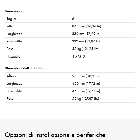
Dimensioni
Taglia
6
Altezza
865 mm (34,06 in)
Larghezza
330 mm (12,99 in)
Profondità
332 mm (13,07 in)
Peso
55 kg (121,25 lbs)
Fissaggio
4 x M10
Dimensioni dell’imballo
Altezza
980 mm (38,58 in)
Larghezza
450 mm (17,72 in)
Profondità
450 mm (17,72 in)
Peso
58 kg (127,87 lbs)
Opzioni di installazione e periferiche