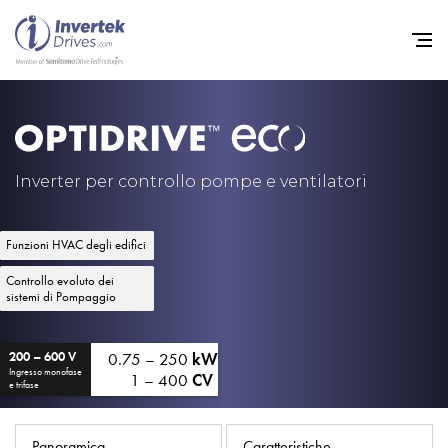
Home
Convertitori di Frequenza - 
Inverter per controllo pompe e ventilatori
Assistenza
Funzioni HVAC degli edifici
Sostenibilità
Controllo evoluto dei
Novità
sistemi di Pompaggio
Opportunità di lavoro
0.75 – 250
kW
200 – 600 V
Informazioni
Ingresso monofase
1 – 400
CV
e trifase
Contatti
Panoramica
Caratteristiche