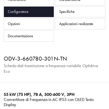
Informativa sulla privacy
Mappa del sito
Configuratore
Specifiche
iSource
Accedere
Opzioni
Applicazioni realizzate
Documentazione
ODV-3-660780-301N-TN
Scheda dati trasmissione a frequenza variabile Optidrive
Eco
55 kW (75 HP), 78 A, 500-600 V, 3PH
Convertitore di Frequenza in AC IP55 con OLED Testo
Display