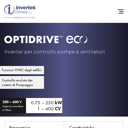
Home
Convertitori di Frequenza - 
Inverter per controllo pompe e ventilatori
Assistenza
Funzioni HVAC degli edifici
Sostenibilità
Controllo evoluto dei
Novità
sistemi di Pompaggio
Opportunità di lavoro
0.75 – 250
kW
200 – 600 V
Informazioni
Ingresso monofase
1 – 400
CV
e trifase
Contatti
Panoramica
Caratteristiche