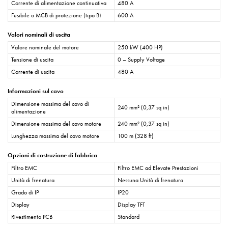
Corrente di alimentazione continuativa
480 A
Fusibile o MCB di protezione (tipo B)
600 A
Valori nominali di uscita
Valore nominale del motore
250 kW (400 HP)
Tensione di uscita
0 – Supply Voltage
Corrente di uscita
480 A
Informazioni sul cavo
Dimensione massima del cavo di
240 mm² (0,37 sq in)
alimentazione
Dimensione massima del cavo motore
240 mm² (0,37 sq in)
Lunghezza massima del cavo motore
100 m (328 ft)
Opzioni di costruzione di fabbrica
Filtro EMC
Filtro EMC ad Elevate Prestazioni
Unità di frenatura
Nessuna Unità di frenatura
Grado di IP
IP20
Display
Display TFT
Rivestimento PCB
Standard