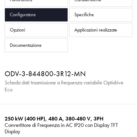
Informativa sulla privacy
Mappa del sito
Configuratore
Specifiche
iSource
Accedere
Opzioni
Applicazioni realizzate
Documentazione
ODV-3-844800-3R12-MN
Scheda dati trasmissione a frequenza variabile Optidrive
Eco
250 kW (400 HP), 480 A, 380-480 V, 3PH
Convertitore di Frequenza in AC IP20 con Display TFT
Display