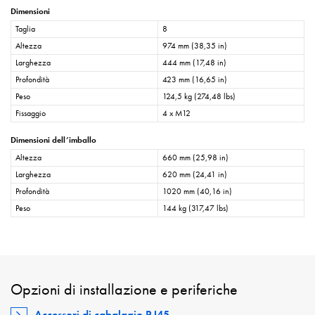
Dimensioni
Taglia
8
Altezza
974 mm (38,35 in)
Larghezza
444 mm (17,48 in)
Profondità
423 mm (16,65 in)
Peso
124,5 kg (274,48 lbs)
Fissaggio
4 x M12
Dimensioni dell’imballo
Altezza
660 mm (25,98 in)
Larghezza
620 mm (24,41 in)
Profondità
1020 mm (40,16 in)
Peso
144 kg (317,47 lbs)
Opzioni di installazione e periferiche
Accessori di cabalggio RJ45