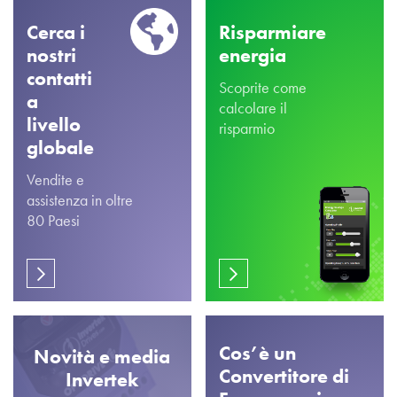
Cerca i
Risparmiare
nostri
energia
contatti
Scoprite come
a
calcolare il
livello
risparmio
globale
Vendite e
assistenza in oltre
80 Paesi
Cos’è un
Novità e media
Convertitore di
Invertek