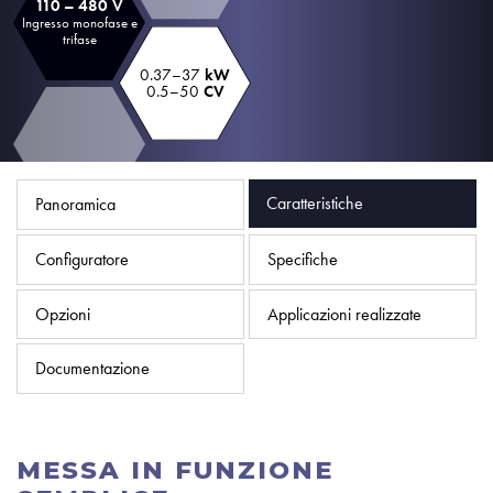
110 – 480 V
Informativa sulla privacy
Ingresso monofase e
trifase
Mappa del sito
0.37–37
kW
0.5–50
CV
iSource
Accedere
Caratteristiche
Panoramica
Configuratore
Specifiche
Opzioni
Applicazioni realizzate
Documentazione
MESSA IN FUNZIONE