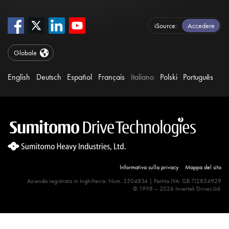
iSource
Accedere
Globale
English
Deutsch
Español
Français
Italiano
Polski
Português
Informativa sulla privacy
Mappa del sito
Azienda registrata in Inghilterra: Num. 3504834 | Partita IVA: GB 712854929
© 1998 – 2026 Invertek Drives Ltd.