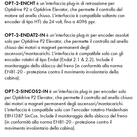
OPT-2-ENCHT
è un’interfaccia plug-in di retroazione per
Optidrive P2 o Optidrive Elevator, che permette il controllo del
motore ad anello chiuso. L’interfaccia è compatibile soltanto con
encoder di tipo HTL da 24 volt, fino a 4096 ppr.
OPT-2-ENDAT2-IN
è un’interfaccia plug-in per encoder assoluti
solo per Optidrive P2 Elevator, che permette il controllo ad anello
chiuso dei motori a magneti permanenti degli
ascensori/montacarichi. L’interfaccia è compatibile solo con gli
encoder rotativi di tipo Endat (Endat 2.1 & 2.2). Include il
monitoraggio dello sblocco del freno (in conformità alla norma
EN81-20 - protezione contro il movimento involontario della
cabina).
OPT-2-SINCOS2-IN
è un’interfaccia plug-in per encoder solo
per Optidrive P2 Elevator, che permette il controllo ad anello chiuso
dei motori a magneti permanenti degli ascensori/montacarichi.
L’interfaccia è compatibile solo con l’encoder rotativo Heidenhain
ERN1387 SinCos. Include il monitoraggio dello sblocco del freno
(in conformità alla norma EN81-20 - protezione contro il
movimento involontario della cabina).