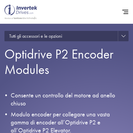
Tutti gli accessori e le opzioni
Home
Optidrive P2 Encoder
Convertitori di Frequenza - 
Assistenza
Modules
Sostenibilità
Novità
Consente un controllo del motore ad anello
Opportunità di lavoro
chiuso
Informazioni
Modulo encoder per collegare una vasta
gamma di encoder all’Optidrive P2 e
Contatti
all’Optidrive P2 Elevator.