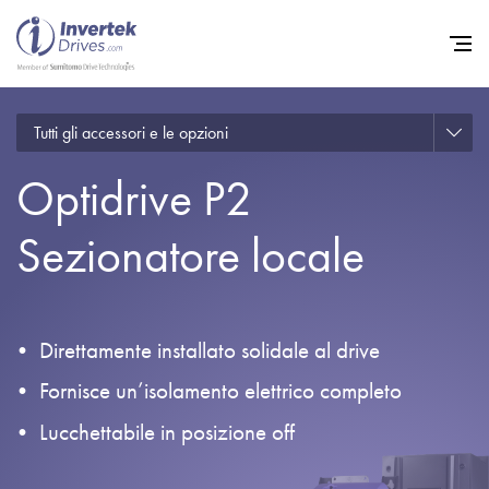
Tutti gli accessori e le opzioni
Home
Optidrive P2
Convertitori di Frequenza - 
Assistenza
Sezionatore locale
Sostenibilità
Novità
Direttamente installato solidale al drive
Opportunità di lavoro
Fornisce un’isolamento elettrico completo
Informazioni
Lucchettabile in posizione off
Contatti