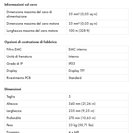
Informazioni sul cavo
Dimensione massima del cavo di
35 mm² (0,05 sq in)
alimentazione
Dimensione massima del cavo motore
35 mm² (0,05 sq in)
Lunghezza massima del cavo motore
100 m (328 ft)
Opzioni di costruzione di fabbrica
Filtro EMC
EMC interno
Unità di frenatura
Interno
Grado di IP
IP55
Display
Display TFT
Rivestimento PCB
Standard
Dimensioni
Taglia
5
Altezza
540 mm (21,26 in)
Larghezza
235 mm (9,25 in)
Profondità
270 mm (10,63 in)
Peso
23 kg (50,71 lbs)
Fissaggio
4 x M8