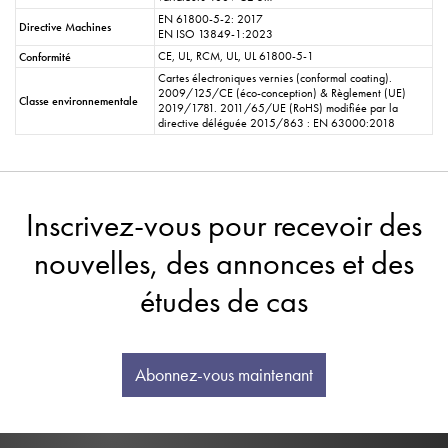
EN 61800-5-2: 2017
Directive Machines
EN ISO 13849-1:2023
CE, UL, RCM, UL, UL 61800-5-1
Conformité
Cartes électroniques vernies (conformal coating).
2009/125/CE (éco-conception) & Règlement (UE)
Classe environnementale
2019/1781. 2011/65/UE (RoHS) modifiée par la
directive déléguée 2015/863 : EN 63000:2018
Inscrivez-vous pour recevoir des
nouvelles, des annonces et des
études de cas
Abonnez-vous maintenant