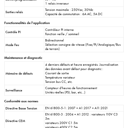
1 relais inverseur
Tension maximale : 250Vac, 30Vdc
Sorties relais
Capacité de commutation : 6A AC, 5A DC
Fonctionnalités de l'application
Contrôleur PI interne
Contrôle PI
Fonction veille / sommeil
Bidirectionnel
Sélection consigne de vitesse (Fixe/PI/Analogique/Bus
Mode Feu
de terrain)
Maintenance et diagnostic
4 derniers défauts et heure enregistrés. Journalisation
des données avant défaut pour diagnostic :
Courant de sortie
Mémoire de défauts
Température variateur
Tension bus CC, etc.
Compteur d’heures de fonctionnement
Surveillance
Unités réelles (PSI, bar, etc…)
Conformité aux normes
EN 61800-5-1: 2007 + A1:2017 + A11:2021
Directive Basse Tension
EN 61800-3 : 2004 + A1:2012 : variateurs 110V C3
5m
Directive CEM
variateurs 200V C1 5m
variateurs 400V C2 5m