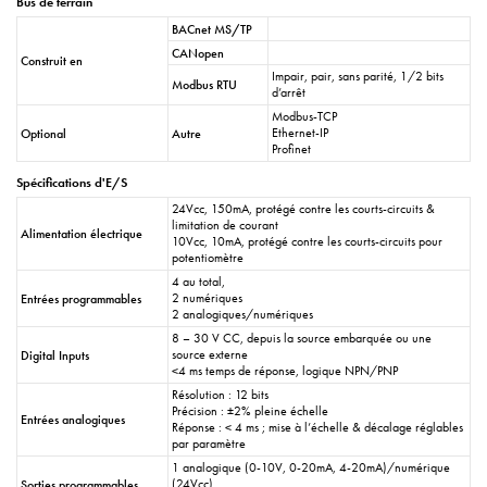
Bus de terrain
BACnet MS/TP
CANopen
Construit en
Impair, pair, sans parité, 1/2 bits
Modbus RTU
d’arrêt
Modbus-TCP
Ethernet-IP
Optional
Autre
Profinet
Spécifications d'E/S
24Vcc, 150mA, protégé contre les courts-circuits &
limitation de courant
Alimentation électrique
10Vcc, 10mA, protégé contre les courts-circuits pour
potentiomètre
4 au total,
2 numériques
Entrées programmables
2 analogiques/numériques
8 – 30 V CC, depuis la source embarquée ou une
source externe
Digital Inputs
<4 ms temps de réponse, logique NPN/PNP
Résolution : 12 bits
Précision : ±2% pleine échelle
Entrées analogiques
Réponse : < 4 ms ; mise à l’échelle & décalage réglables
par paramètre
1 analogique (0-10V, 0-20mA, 4-20mA)/numérique
(24Vcc)
Sorties programmables