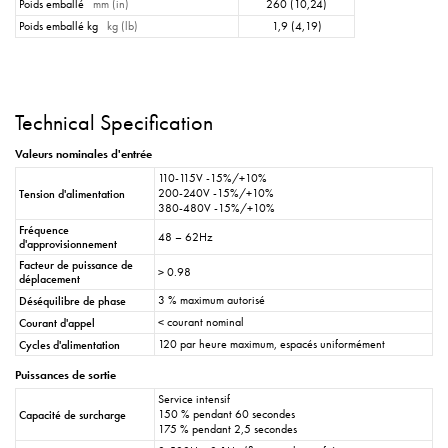
Poids emballé
mm (in)
260 (10,24)
Poids emballé kg
kg (lb)
1,9 (4,19)
Technical Specification
Valeurs nominales d'entrée
110-115V -15%/+10%
200-240V -15%/+10%
Tension d'alimentation
380-480V -15%/+10%
Fréquence
48 – 62Hz
d'approvisionnement
Facteur de puissance de
> 0.98
déplacement
3 % maximum autorisé
Déséquilibre de phase
< courant nominal
Courant d'appel
120 par heure maximum, espacés uniformément
Cycles d'alimentation
Puissances de sortie
Service intensif
150 % pendant 60 secondes
Capacité de surcharge
175 % pendant 2,5 secondes