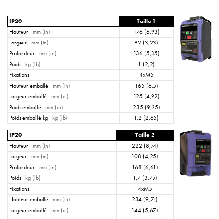
IP20
Taille 1
Hauteur
mm (in)
176 (6,93)
Largeur
mm (in)
82 (3,23)
Profondeur
mm (in)
136 (5,35)
Poids
kg (lb)
1 (2,2)
Fixations
4xM5
Hauteur emballé
mm (in)
165 (6,5)
Largeur emballé
mm (in)
125 (4,92)
Poids emballé
mm (in)
235 (9,25)
Poids emballé kg
kg (lb)
1,2 (2,65)
IP20
Taille 2
Hauteur
mm (in)
222 (8,74)
Largeur
mm (in)
108 (4,25)
Profondeur
mm (in)
168 (6,61)
Poids
kg (lb)
1,7 (3,75)
Fixations
4xM5
Hauteur emballé
mm (in)
234 (9,21)
Largeur emballé
mm (in)
144 (5,67)