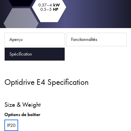
Politique de confidentialité
0.37–4
kW
0.5–5
HP
Plan du site
iSource
Se connecter
Aperçu
Fonctionnalités
Spécification
Optidrive E4 Specification
Size & Weight
Options de boîtier
IP20