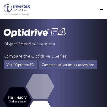
Home
Variateurs de fréquence
Objectif général Variateur
Support
Compare the Optidrive E Series
Durabilité
Voir l’Optidrive E3
Comparer les variateurs polyvalents
Actualité
Carrière
À propos
110 – 480 V
Contact
3 phase input