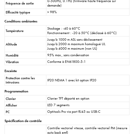
0-500Hz, 0.1Hz (firmware haute fréquence sur
Fréquence de sortie
demande)
> 98%
Efficacité typique
Conditions ambiantes
Stockage : -40 à 60°C
Température
Fonctionnement : -20 à 50°C (déclassé à 60°C)
Jusqu’à 1000 m ASL sans déclassement
Jusqu’à 2000 m maximum homologué UL
Altitude
Jusqu’à 4000 m maximum (non UL)
95% max., sans condensation
Humidité
Conforme à EN61800-5-1
Vibration
Enceinte
Protection contre les
IP20 NEMA 1 avec kit option IP20
intrusions
Programmation
Clavier TFT déporté en option
Clavier
LED 7 segments
Afficher
Optitools Pro via port RJ45 ou USB-C
PC
Spécification de contrôle
Contrôle vectoriel vitesse, contrôle vectoriel PM (mesure
auto back emf)