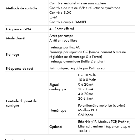
Contrôle vectoriel vitesse sans capteur
Contrôle de vitesse V/Hz réluctance synchrone
Méthode de contrôle
Contrôle BLDC
LSPM
Contrôle couple PMAREL
4 - 16Hz effectif
Fréquence PWM
Arrêt par rampe
Mode d'arrêt
Arrêt en roue libre
Freinage par flux AC
Freinage par injection CC (temps, courant & vitesse
Freinage
réglables au démarrage & à l’arrêt)
Freinage dynamique (taille 2 et plus)
Point unique, réglable par l’utilisateur
Fréquence de saut
0 à 10 Volts
10 à 0 Volts
0 à 20mA
Signal
analogique
20 à 0mA
4 à 20mA
20 à 4mA
Contrôle du point de
consigne
Potentiomètre motorisé (clavier)
Modbus RTU
Numérique
CANopen
EtherNet/IP, Modbus-TCP, Profinet,
Ethercat ; entrée fréquence jusqu’à
Optional
100kHz